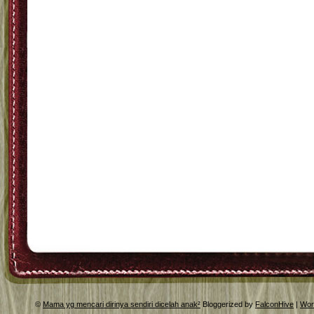
©
Mama yg mencari dirinya sendiri dicelah anak²
Bloggerized by
FalconHive
|
Wor