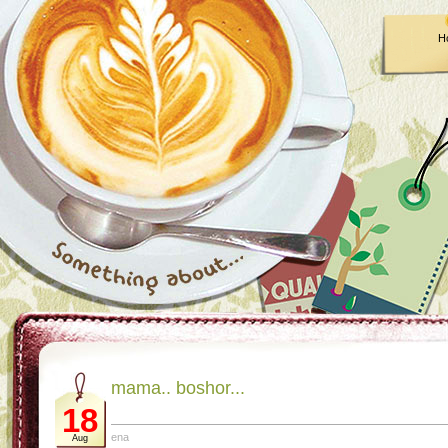
H
mama.. boshor...
18
ena
Aug