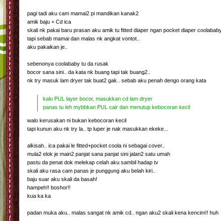
pagi tadi aku cam mamai2 pi mandikan kanak2
amik baju + Cd ica
skali nk pakai baru prasan aku amik tu fitted diaper ngan pocket diaper coolabab
tapi sebab mamai dan malas nk angkat vontot..
aku pakaikan je..
sebenonya coolababy tu da rusak
bocor sana sini.. da kata nk buang tapi tak buang2..
nk try masuk lam dryer tak buat2 gak.. sebab aku penah dengo orang kata
kalo PUL layer bocor, masukkan cd lam dryer
panas tu leh mybbkan PUL cair dan menutup kebocoran kecil
walo kerusakan ni bukan kebocoran kecil
tapi kunun aku nk try la.. tp luper je nak masukkan ekeke...
alkisah.. ica pakai le fitted+pocket coola ni sebagai cover..
mula2 elok je main2 panjat sana panjat sini jalan2 satu umah
pastu da penat dok melekap celah aku sambil hadap tv
skali aku rasa cam panas je punggung aku belah kiri..
baju suar aku skali da basah!
hampeh!! boshor!!
kua ka ka
padan muka aku.. malas sangat nk amik cd.. ngan aku2 skali kena kencim!! huh